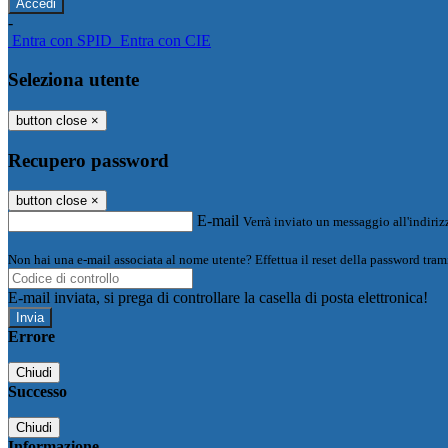
-
Entra con SPID
Entra con CIE
Seleziona utente
button close
×
Recupero password
button close
×
E-mail
Verrà inviato un messaggio all'indirizz
Non hai una e-mail associata al nome utente? Effettua il reset della password tram
E-mail inviata, si prega di controllare la casella di posta elettronica!
Errore
Chiudi
Successo
Chiudi
Informazione