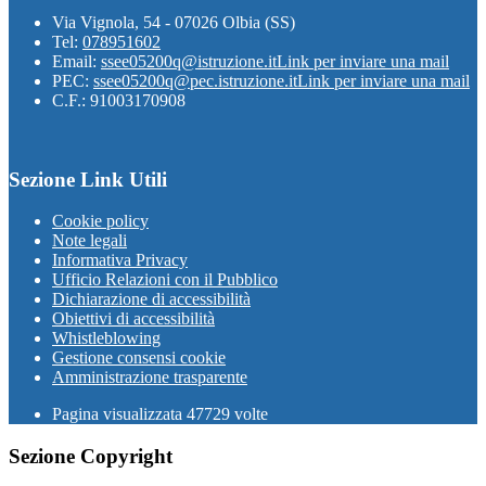
Via Vignola, 54 - 07026 Olbia (SS)
Tel:
078951602
Email:
ssee05200q@istruzione.it
Link per inviare una mail
PEC:
ssee05200q@pec.istruzione.it
Link per inviare una mail
C.F.: 91003170908
Sezione Link Utili
Cookie policy
Note legali
Informativa Privacy
Ufficio Relazioni con il Pubblico
Dichiarazione di accessibilità
Obiettivi di accessibilità
Whistleblowing
Gestione consensi cookie
Amministrazione trasparente
Pagina visualizzata
47729
volte
Sezione Copyright