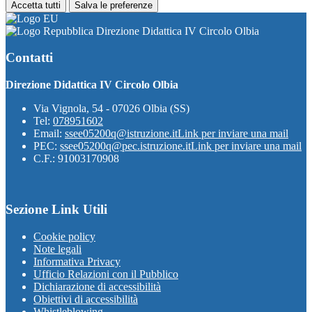
Accetta tutti
Salva le preferenze
Direzione Didattica IV Circolo Olbia
Contatti
Direzione Didattica IV Circolo Olbia
Via Vignola, 54 - 07026 Olbia (SS)
Tel:
078951602
Email:
ssee05200q@istruzione.it
Link per inviare una mail
PEC:
ssee05200q@pec.istruzione.it
Link per inviare una mail
C.F.: 91003170908
Sezione Link Utili
Cookie policy
Note legali
Informativa Privacy
Ufficio Relazioni con il Pubblico
Dichiarazione di accessibilità
Obiettivi di accessibilità
Whistleblowing