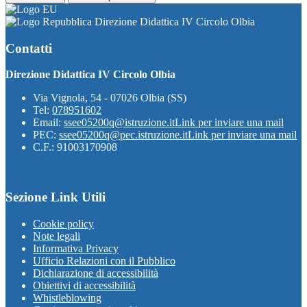
Direzione Didattica IV Circolo Olbia
Contatti
Direzione Didattica IV Circolo Olbia
Via Vignola, 54 - 07026 Olbia (SS)
Tel:
078951602
Email:
ssee05200q@istruzione.it
Link per inviare una mail
PEC:
ssee05200q@pec.istruzione.it
Link per inviare una mail
C.F.: 91003170908
Sezione Link Utili
Cookie policy
Note legali
Informativa Privacy
Ufficio Relazioni con il Pubblico
Dichiarazione di accessibilità
Obiettivi di accessibilità
Whistleblowing