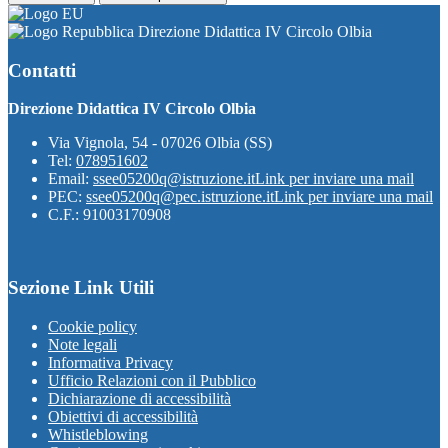
Direzione Didattica IV Circolo Olbia
Contatti
Direzione Didattica IV Circolo Olbia
Via Vignola, 54 - 07026 Olbia (SS)
Tel:
078951602
Email:
ssee05200q@istruzione.it
Link per inviare una mail
PEC:
ssee05200q@pec.istruzione.it
Link per inviare una mail
C.F.: 91003170908
Sezione Link Utili
Cookie policy
Note legali
Informativa Privacy
Ufficio Relazioni con il Pubblico
Dichiarazione di accessibilità
Obiettivi di accessibilità
Whistleblowing