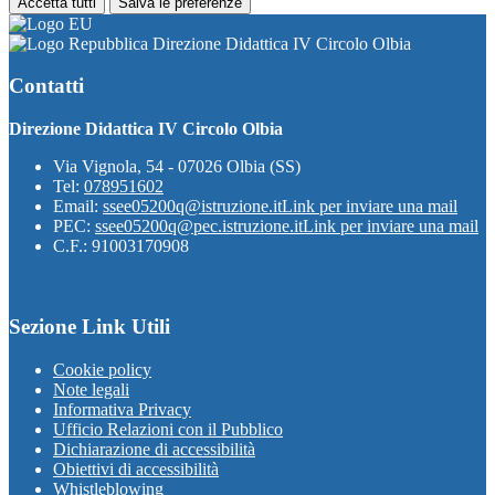
Accetta tutti
Salva le preferenze
Direzione Didattica IV Circolo Olbia
Contatti
Direzione Didattica IV Circolo Olbia
Via Vignola, 54 - 07026 Olbia (SS)
Tel:
078951602
Email:
ssee05200q@istruzione.it
Link per inviare una mail
PEC:
ssee05200q@pec.istruzione.it
Link per inviare una mail
C.F.: 91003170908
Sezione Link Utili
Cookie policy
Note legali
Informativa Privacy
Ufficio Relazioni con il Pubblico
Dichiarazione di accessibilità
Obiettivi di accessibilità
Whistleblowing