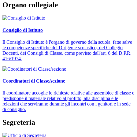
Organo collegiale
Consiglio di Istituto
Il Consiglio di Istituto è l'organo di governo della scuola, fatte salve
le competenze specifiche del Dirigente scolastico, del Collegio
Docenti, dei Consigli di Classe, come previsto dall'art. 6 del D.P.R.
416/1974.
Coordinatori di Classe/sezione
Il coordinatore accoglie le richieste relative alle assemblee di classe e
predispone il materiale relativo al profitto, alla disciplina e le
relazioni che serviranno durante gli incontri con i genitori e in sede
di consiglio.
Segreteria