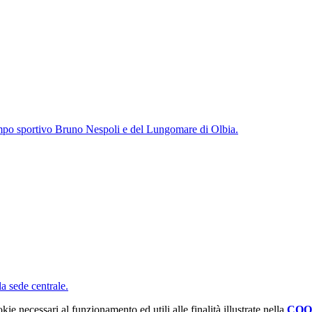
campo sportivo Bruno Nespoli e del Lungomare di Olbia.
a sede centrale.
kie necessari al funzionamento ed utili alle finalità illustrate nella
COO