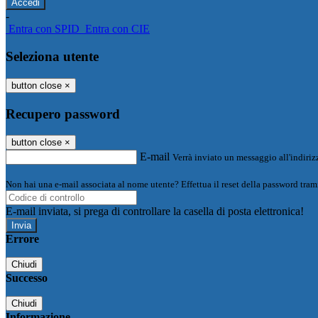
-
Entra con SPID
Entra con CIE
Seleziona utente
button close
×
Recupero password
button close
×
E-mail
Verrà inviato un messaggio all'indirizz
Non hai una e-mail associata al nome utente? Effettua il reset della password tram
E-mail inviata, si prega di controllare la casella di posta elettronica!
Errore
Chiudi
Successo
Chiudi
Informazione