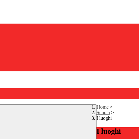
Home
>
Scuola
>
I luoghi
I luoghi