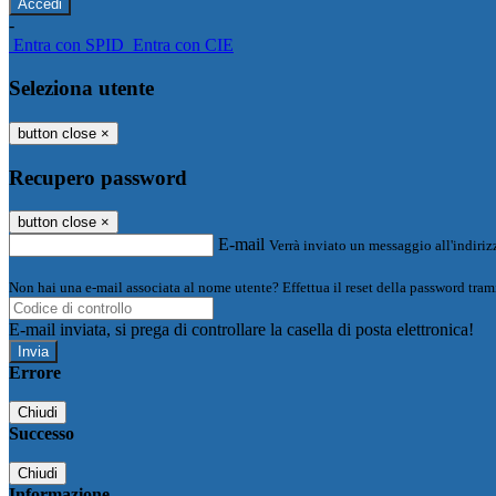
-
Entra con SPID
Entra con CIE
Seleziona utente
button close
×
Recupero password
button close
×
E-mail
Verrà inviato un messaggio all'indirizz
Non hai una e-mail associata al nome utente? Effettua il reset della password tram
E-mail inviata, si prega di controllare la casella di posta elettronica!
Errore
Chiudi
Successo
Chiudi
Informazione