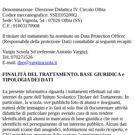
Denominazione: Direzione Didattica IV Circolo Olbia
Codice meccanografico: SSEE05200Q
Sede: Via Vignola, 54 - 07026 Olbia (SS)
C.F.: 91003170908
Il titolare del trattamento ha nominato un Data Protection Officer
(Responsabile della protezione Dati) contattabile ai seguenti recapiti:
Vargiu Scuola Srl (referente Antonio Vargiu),
Tel. 070271526
E-mail:
dpo@vargiuscuola.it
FINALITÀ DEL TRATTAMENTO, BASE GIURIDICA e
TIPOLOGIA DEI DATI
La presente informativa riguarda i trattamenti effettuati sul sito
internet da parte dell’Istituto Scolastico Titolare del Trattamento. In
particolare, la scuola, ove pubblichi foto di alunni e insegnanti,
tratterà delle immagini e lo farà al solo fine di documentare attività
didattiche di particolare pregio avendo cura di non rendere
identificabili gli alunni in mancanza di base giuridica che non si
identifichi nel perseguimento di un interesse pubblico. Alcuni dati
personali (come dati anagrafici, informazioni sul ruolo ricoperto, e
CV) potrebbero emergere dalla sezione "amministrazione