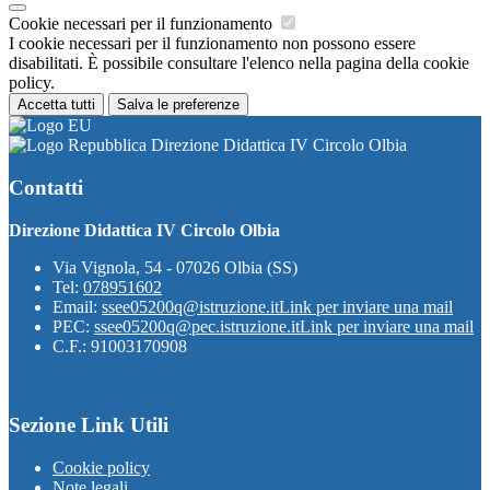
Cookie necessari per il funzionamento
I cookie necessari per il funzionamento non possono essere
disabilitati. È possibile consultare l'elenco nella pagina della cookie
policy.
Accetta tutti
Salva le preferenze
Direzione Didattica IV Circolo Olbia
Contatti
Direzione Didattica IV Circolo Olbia
Via Vignola, 54 - 07026 Olbia (SS)
Tel:
078951602
Email:
ssee05200q@istruzione.it
Link per inviare una mail
PEC:
ssee05200q@pec.istruzione.it
Link per inviare una mail
C.F.: 91003170908
Sezione Link Utili
Cookie policy
Note legali