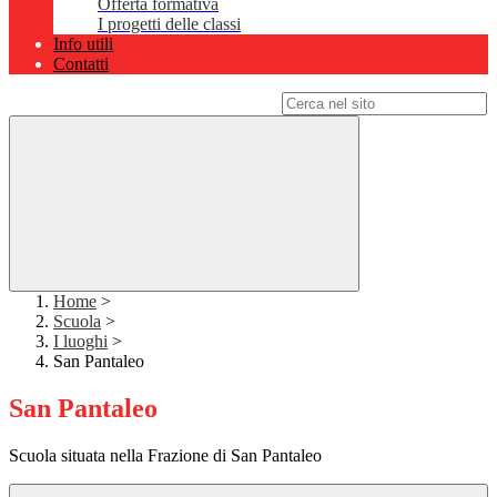
Offerta formativa
I progetti delle classi
Info utili
Contatti
Campo di ricerca per le pagine del sito
Home
>
Scuola
>
I luoghi
>
San Pantaleo
San Pantaleo
Scuola situata nella Frazione di San Pantaleo