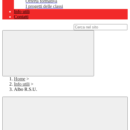
Offerta formativa
I progetti delle classi
Info utili
Contatti
Campo di ricerca per le pagine del sito
Home
>
Info utili
>
Albo R.S.U.