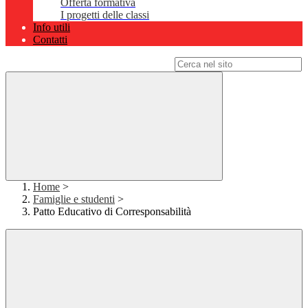
Offerta formativa
I progetti delle classi
Info utili
Contatti
Campo di ricerca per le pagine del sito
Home
>
Famiglie e studenti
>
Patto Educativo di Corresponsabilità