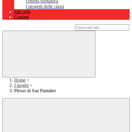
Offerta formativa
I progetti delle classi
Info utili
Contatti
Campo di ricerca per le pagine del sito
Home
>
I luoghi
>
Plesso di San Pantaleo