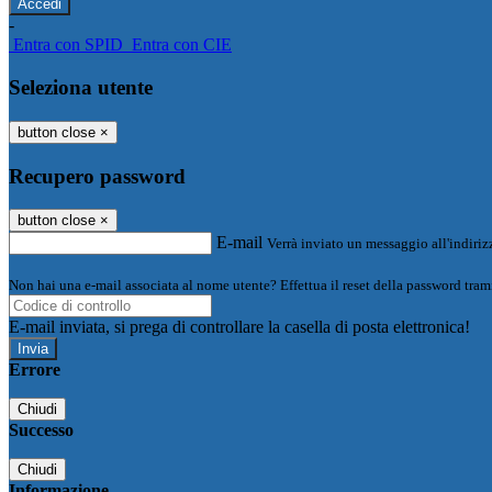
-
Entra con SPID
Entra con CIE
Seleziona utente
button close
×
Recupero password
button close
×
E-mail
Verrà inviato un messaggio all'indirizz
Non hai una e-mail associata al nome utente? Effettua il reset della password tram
E-mail inviata, si prega di controllare la casella di posta elettronica!
Errore
Chiudi
Successo
Chiudi
Informazione