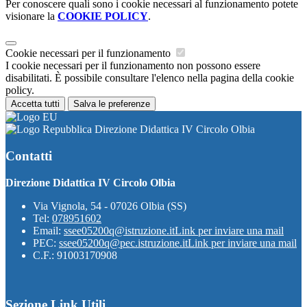
Per conoscere quali sono i cookie necessari al funzionamento potete
visionare la
COOKIE POLICY
.
Cookie necessari per il funzionamento
I cookie necessari per il funzionamento non possono essere
disabilitati. È possibile consultare l'elenco nella pagina della cookie
policy.
Accetta tutti
Salva le preferenze
Direzione Didattica IV Circolo Olbia
Contatti
Direzione Didattica IV Circolo Olbia
Via Vignola, 54 - 07026 Olbia (SS)
Tel:
078951602
Email:
ssee05200q@istruzione.it
Link per inviare una mail
PEC:
ssee05200q@pec.istruzione.it
Link per inviare una mail
C.F.: 91003170908
Sezione Link Utili