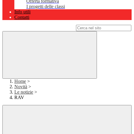
Offerta formativa
I progetti delle classi
Info utili
Contatti
Campo di ricerca per le pagine del sito
Home
>
Novità
>
Le notizie
>
RAV