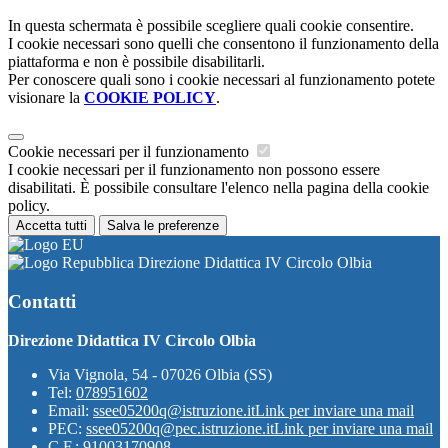
In questa schermata è possibile scegliere quali cookie consentire.
I cookie necessari sono quelli che consentono il funzionamento della
piattaforma e non è possibile disabilitarli.
Per conoscere quali sono i cookie necessari al funzionamento potete
visionare la
COOKIE POLICY
.
Cookie necessari per il funzionamento
I cookie necessari per il funzionamento non possono essere
disabilitati. È possibile consultare l'elenco nella pagina della cookie
policy.
Accetta tutti
Salva le preferenze
Direzione Didattica IV Circolo Olbia
Contatti
Direzione Didattica IV Circolo Olbia
Via Vignola, 54 - 07026 Olbia (SS)
Tel:
078951602
Email:
ssee05200q@istruzione.it
Link per inviare una mail
PEC:
ssee05200q@pec.istruzione.it
Link per inviare una mail
C.F.: 91003170908