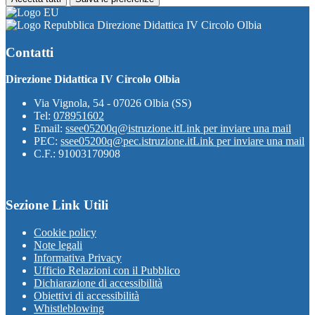
Direzione Didattica IV Circolo Olbia
Contatti
Direzione Didattica IV Circolo Olbia
Via Vignola, 54 - 07026 Olbia (SS)
Tel:
078951602
Email:
ssee05200q@istruzione.it
Link per inviare una mail
PEC:
ssee05200q@pec.istruzione.it
Link per inviare una mail
C.F.: 91003170908
Sezione Link Utili
Cookie policy
Note legali
Informativa Privacy
Ufficio Relazioni con il Pubblico
Dichiarazione di accessibilità
Obiettivi di accessibilità
Whistleblowing