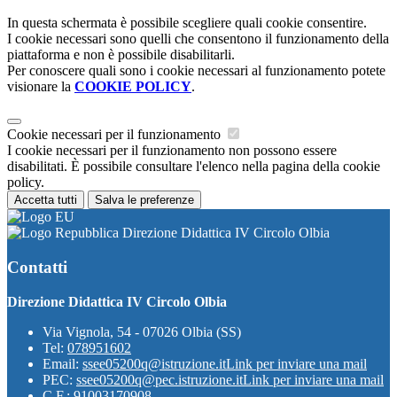
In questa schermata è possibile scegliere quali cookie consentire.
I cookie necessari sono quelli che consentono il funzionamento della
piattaforma e non è possibile disabilitarli.
Per conoscere quali sono i cookie necessari al funzionamento potete
visionare la
COOKIE POLICY
.
Cookie necessari per il funzionamento
I cookie necessari per il funzionamento non possono essere
disabilitati. È possibile consultare l'elenco nella pagina della cookie
policy.
Accetta tutti
Salva le preferenze
Direzione Didattica IV Circolo Olbia
Contatti
Direzione Didattica IV Circolo Olbia
Via Vignola, 54 - 07026 Olbia (SS)
Tel:
078951602
Email:
ssee05200q@istruzione.it
Link per inviare una mail
PEC:
ssee05200q@pec.istruzione.it
Link per inviare una mail
C.F.: 91003170908