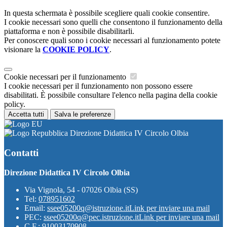
In questa schermata è possibile scegliere quali cookie consentire.
I cookie necessari sono quelli che consentono il funzionamento della
piattaforma e non è possibile disabilitarli.
Per conoscere quali sono i cookie necessari al funzionamento potete
visionare la
COOKIE POLICY
.
Cookie necessari per il funzionamento
I cookie necessari per il funzionamento non possono essere
disabilitati. È possibile consultare l'elenco nella pagina della cookie
policy.
Accetta tutti
Salva le preferenze
Direzione Didattica IV Circolo Olbia
Contatti
Direzione Didattica IV Circolo Olbia
Via Vignola, 54 - 07026 Olbia (SS)
Tel:
078951602
Email:
ssee05200q@istruzione.it
Link per inviare una mail
PEC:
ssee05200q@pec.istruzione.it
Link per inviare una mail
C.F.: 91003170908