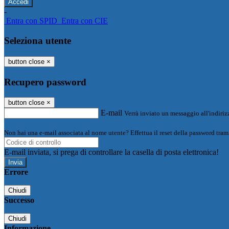
-
Entra con SPID
Entra con CIE
Seleziona utente
button close
×
Recupero password
button close
×
E-mail
Verrà inviato un messaggio all'indirizz
Non hai una e-mail associata al nome utente? Effettua il reset della password tram
E-mail inviata, si prega di controllare la casella di posta elettronica!
Errore
Chiudi
Successo
Chiudi
Informazione