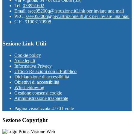
Via Vignola, 54 - 07026 Olbia (SS)
Tel:
078951602
Email:
ssee05200q@istruzione.it
Link per inviare una mail
PEC:
ssee05200q@pec.istruzione.it
Link per inviare una mail
C.F.: 91003170908
Sezione Link Utili
Cookie policy
Note legali
Informativa Privacy
Ufficio Relazioni con il Pubblico
Dichiarazione di accessibilità
Obiettivi di accessibilità
Whistleblowing
Gestione consensi cookie
Amministrazione trasparente
Pagina visualizzata
47701
volte
Sezione Copyright