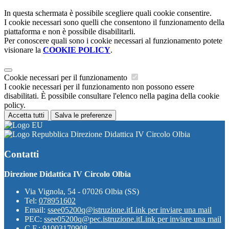
In questa schermata è possibile scegliere quali cookie consentire.
I cookie necessari sono quelli che consentono il funzionamento della
piattaforma e non è possibile disabilitarli.
Per conoscere quali sono i cookie necessari al funzionamento potete
visionare la
COOKIE POLICY
.
Cookie necessari per il funzionamento
I cookie necessari per il funzionamento non possono essere
disabilitati. È possibile consultare l'elenco nella pagina della cookie
policy.
Accetta tutti
Salva le preferenze
Direzione Didattica IV Circolo Olbia
Contatti
Direzione Didattica IV Circolo Olbia
Via Vignola, 54 - 07026 Olbia (SS)
Tel:
078951602
Email:
ssee05200q@istruzione.it
Link per inviare una mail
PEC:
ssee05200q@pec.istruzione.it
Link per inviare una mail
C.F.: 91003170908