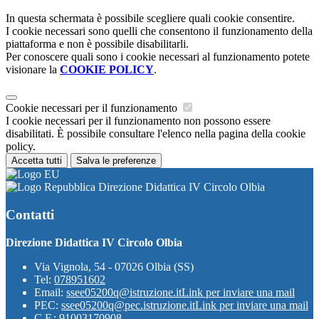
In questa schermata è possibile scegliere quali cookie consentire.
I cookie necessari sono quelli che consentono il funzionamento della
piattaforma e non è possibile disabilitarli.
Per conoscere quali sono i cookie necessari al funzionamento potete
visionare la
COOKIE POLICY
.
Cookie necessari per il funzionamento
I cookie necessari per il funzionamento non possono essere
disabilitati. È possibile consultare l'elenco nella pagina della cookie
policy.
Accetta tutti
Salva le preferenze
Direzione Didattica IV Circolo Olbia
Contatti
Direzione Didattica IV Circolo Olbia
Via Vignola, 54 - 07026 Olbia (SS)
Tel:
078951602
Email:
ssee05200q@istruzione.it
Link per inviare una mail
PEC:
ssee05200q@pec.istruzione.it
Link per inviare una mail
C.F.: 91003170908