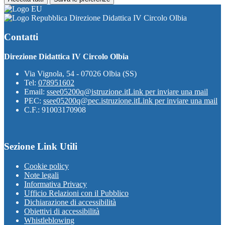
Direzione Didattica IV Circolo Olbia
Contatti
Direzione Didattica IV Circolo Olbia
Via Vignola, 54 - 07026 Olbia (SS)
Tel:
078951602
Email:
ssee05200q@istruzione.it
Link per inviare una mail
PEC:
ssee05200q@pec.istruzione.it
Link per inviare una mail
C.F.: 91003170908
Sezione Link Utili
Cookie policy
Note legali
Informativa Privacy
Ufficio Relazioni con il Pubblico
Dichiarazione di accessibilità
Obiettivi di accessibilità
Whistleblowing