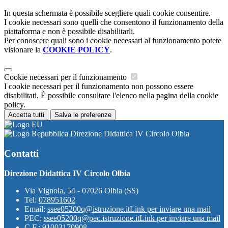
In questa schermata è possibile scegliere quali cookie consentire.
I cookie necessari sono quelli che consentono il funzionamento della
piattaforma e non è possibile disabilitarli.
Per conoscere quali sono i cookie necessari al funzionamento potete
visionare la
COOKIE POLICY
.
Cookie necessari per il funzionamento
I cookie necessari per il funzionamento non possono essere
disabilitati. È possibile consultare l'elenco nella pagina della cookie
policy.
Accetta tutti
Salva le preferenze
Direzione Didattica IV Circolo Olbia
Contatti
Direzione Didattica IV Circolo Olbia
Via Vignola, 54 - 07026 Olbia (SS)
Tel:
078951602
Email:
ssee05200q@istruzione.it
Link per inviare una mail
PEC:
ssee05200q@pec.istruzione.it
Link per inviare una mail
C.F.: 91003170908